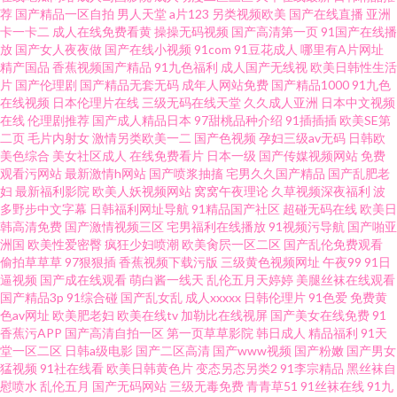
荐
国产精品一区自拍
男人天堂
a片123
另类视频欧美
国产在线直播
亚洲
99爱在线免费视频 日韩轮理 91在线论坛 大香蕉TV久久 新内射国产精品
卡一卡二
成人在线免费看黄
操操无码视频
国产高清第一页
91国产在线播
放
国产女人夜夜做
国产在线小视频
91com
91豆花成人
哪里有A片网址
精产国品
香蕉视频国产精品
91九色福利
成人国产无线视
欧美日韩性生活
片
国产伦理剧
国产精品无套无码
成年人网站免费
国产精品1000
91九色
在线视频
日本伦理片在线
三级无码在线天堂
久久成人亚洲
日本中文视频
在线
伦理剧推荐
国产成人精品日本
97甜桃品种介绍
91插插插
欧美SE第
二页
毛片内射女
激情另类欧美一二
国产色视频
孕妇三级av无码
日韩欧
美色综合
美女社区成人
在线免费看片
日本一级
国产传媒视频网站
免费
观看污网站
最新激情h网站
国产喷浆抽搐
宅男久久国产精品
国产乱肥老
妇
最新福利影院
欧美人妖视频网站
窝窝午夜理论
久草视频深夜福利
波
多野步中文字幕
日韩福利网址导航
91精品国产社区
超碰无码在线
欧美日
韩高清免费
国产激情视频三区
宅男福利在线播放
91视频污导航
国产啪亚
洲国
欧美性爱密臀
疯狂少妇喷潮
欧美肏屄一区二区
国产乱伦免费观看
偷拍草草草
97狠狠插
香蕉视频下载污版
三级黄色视频网址
午夜99
91日
逼视频
国产成在线观看
萌白酱一线天
乱伦五月天婷婷
美腿丝袜在线观看
国产精品3p
91综合碰
国产乱女乱
成人xxxxx
日韩伦理片
91色爱
免费黄
色av网址
欧美肥老妇
欧美在线tv
加勒比在线视屏
国产美女在线免费
91
香蕉污APP
国产高清自拍一区
第一页草草影院
韩日成人
精品福利
91天
堂一区二区
日韩a级电影
国产二区高清
国产www视频
国产粉嫩
国产男女
猛视频
91社在线看
欧美日韩黄色片
变态另态另类2
91李宗精品
黑丝袜自
慰喷水
乱伦五月
国产无码网站
三级无毒免费
青青草51
91丝袜在线
91九