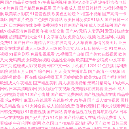
网
国产精品分类在线
97午夜福利视频
岛国AV动作无码
波多野吉依电影
电影院 香蕉视频污线观看 99国产在线 人人妻人人做 日美黄色网 97福利网 人
小h片免费
国产精品色色视屏
国产午夜成人
最新日韩精品
91福利视频导
航
欧美喷水影院
91爱爱视频
欧美色图论坛
91榴莲小视频
国产高清一卡
人片人人片69av 午夜无码 91试看 青青久免费视频 国产精区 91社区影院 秋霞
新区
国产看片资源
二色吧97资源站
欧美日韩另类0
91华人
国产日韩一区
二区
日本网站在线免费
免费潮喷
91原创国产视频
成人吃瓜福利
国产在
线9
操碰高清免费视频
午夜电影全集
国产AV无码
人妻系列
爱豆传媒倩女
免费伦理片 欧美性炮图 日日性人人爱 五月丁香婷婷天堂 超碰人人人人人人
幽魂
超清国产剧大全
91中文字幕在线
免费在线小视频
吃瓜福利小视频
免费91
国产日产亚洲精品
91社在线高清
人人草香蕉
激情另类图片
亚洲
午夜剧场蜜桃 黑人曹逼 国产射射日日夜夜 亚洲免费看片 日韩欧美黄色 韩国
欧美在线观看
成人三级成人三级
欧美老女人bb
日日操第一页
91网豆花
视频
91福利剧场
免费影视观看
91视频国产自拍
国产美女在线视频
欧美
又大
无码四虎
女同激吻视频
极品性爱导航
欧美国产拳交喷奶
中文字幕
欧美色图 伊人AV大香蕉网 日本女人逼 狠狠色AV 亚洲自拍63 玖玖玖草网 黄
第三页
超碰成人影视
欧美日韩中文一区
手机看片1204
91色快播
福利撸
影院
激情五月天国产
综合网五月天
美女主播青草
国产高清不卡视频
四
网在线 欧美另类极度 久草福利资源站 久草福利视频导航 三级片播放器 免费
虎影视
欧美一区在线
操碰视频
五月天婷婷欧美
欧美大BB
国产福利啪啪
欧洲成人午夜精品
国产精品美乳
男人操蜜桃视频
无码射精网站
18成年人
网站
日本高清电影网
男女啪啪午夜视频
免费电影在线观看
亚洲ab
成人
午夜影院se 韩国无码H片 51福利视频在线观看 免费无码抽插视频成人 九九
少妇视频导航
91国产小青蛙
国产成年免费网站
国产视频高清在线
精品香
蕉
求a片网址
麻豆tv在线观看
在线撸丝片
91草碰
国产成人激情视频
黑料
精品系列 91精品黑丝 欧美综合超碰色吧 午夜理论福利 91极品国精产品免费
吃瓜精品偷拍
91大神合集
成人拍拍拍免费
香港伦理剧
日韩大片观看网址
日韩免费电影
91羞羞视频
国产网站
青草全福视在线
性导航影视AV
日本
一级在线视频
国产好片浮力
91久操
国产精品成人在线
精品免费看
人人
日韩啪啪导航 91青青在线视频 青青草自拍视频 91停停色网 97偷拍视频 人人
看操碰
午夜伦理电影网
久久国自产拍精品
高清乱码0
国产欧美
日韩三级
黄色A片
伦理电影亚洲国产
福利姬黄色网址
欧美伊人影院
丁香成人五月