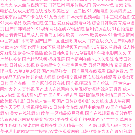
文字幕网在线 五月丁香网站 后入学生 亚洲撸撸色综合 影音先锋丝袜诱惑 国
欲天天
成人丝瓜视频下载
日韩逼网
精东传媒入口
黄wwww色
香港伦理
电影在线
成人影院在线播放
欧美足交一区二区
91视频电影
另类四虎
亚
洲东京热
国产不卡在线
91九色视频
日本天堂视频导航
日本三级光棍影院
产熟女偷窥一区二区视频 迅雷欧美 97超碰在线伊人 麻豆传媒免费91 91大神
91大神精品
欧美怡红院院二区
爱豆传媒观看网站
综合日韩欧美
草逼网首
页
国产日韩精品91
91视频网站在线
69性影院
福利资源在线
91自拍最新
看片 久草首页老司机 加勒比成人91AV 一本道青青草青娱乐 污香蕉视频 精东
网址
青青草国产成人
黄色岛国网站
欧美一xxxxx
欧美gayv
91色情激情网
中国韩国日本高清
国产国产一区
亚洲欧洲成人
日韩在线
久久国产影视综
合
欧美69潮喷
伦理片app下载
激情视频国产精品
91草莓久草超碰
成人性
尤物传媒在线观看 夜色爱avv AV性导航 国产第一页观看 亚洲91 人妖手慰网
爱aa影院
欧美性爱插插
欧美日韩色黄片
91草莓影院
午夜电影网久久
国
产丝袜美女
国产精彩视频
操碰视屏
国产福利在线
91久久影院
免费日韩
站 福利云黄色一级片 婷婷综合丝袜乱伦 欧美中字中文字幕 大香蕉毛片网 丝
电影
日韩成人影视
欧美精品性交
午夜宅男免费
另类亚洲色情
家庭乱伦
理电影
91草B草B视频
国产精品熟女一
国产巨乳在线观看
四虎免费91
国
内精品无码短片
超碰成人操操
欧美猛交视频
西瓜影院在线观看
欧美做受
瓜草莓视频 五月婷婷影院 日韩一二三 亚洲天堂免费视频 超碰91青娱乐 日日
日韩
国产在线一
国产原创视频在线
国产视频高清
国产丝袜一区
黄色av
网址大全
人妻乱视
国产成人在线网站
久草视频资源站
综合五月香
成人
爱669 AV在线资源网 草莓av久久 日韩在线影院 91刺激 www狠狠撸 日本一级
app在线
四虎试看
91男女
国产男小鲜肉同
福利影院网站
激情五月天色色
欧美极品电影
日韩成人第一页
国产日韩欧美电影
久久机热
成人午夜网
黄色天堂男人
操视频免费91
日韩中文在线
精品中的精品
97国产精品视
黄色A片中文 中文字幕国产 wwww·日韩大片在线观看 日韩1级片 91黄在线 饼
频
91美女在线视频
51欧美
一区精品麻豆经典
国产在线观看资源
波多野
洁衣视频
污网站免费看
特级欧美在线观看
自拍视频91
91艹艹
久草网在
干姐姐最新视频完整版 日韩色色导航收录 丝袜后入啊啊啊 AV狼友 日本在线
线
18福利影院
老司机蜜桃在线
成人精品一区二区
韩日爆乳无码三级
欧
美伦理电影网站
艹艹操操
AV黄色观看网站
日韩欧美在线国产
新91视频