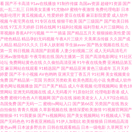
看
国产不卡高清
91av在线播放
91制作传媒
岛国av资源
超碰91资源
国产
第1页 海角乱子伦 亚洲图片欧美 久草超爱 好片在线看 丁香色五月手机版 久久
乱一乱二乱三
日韩美女直播
91尤物69
蜜桃午夜激情
免费伦理电影
日本
电影伦理片
黄瓜视频成人
性爱婷婷
爱豆在线看
麻豆影院爱爱
成人软件
男人资源av 在线看黄专用网站 91乱子伦国产精 青青草最新网址 欧美透明视
视频
午夜宅男在线
91专区在线
狠狠干欧美
国产三级国产
国产欧美日韩
在线
97五月天婷婷
日韩在线网
91福利社视频
福利导航
A片三级网站
久
草视频8
香蕉APP污视频
艹艹艹插逼
国产精品五月天
狠狠操欧美性爱
国
频一区 91熊猫视频 人人超碰网 草美女bb wwwav五月天 日韩欧美狠狠色五月
产绝色精品
精品孕妇无码视频
午夜A片三级片
天美果冻传媒
久久国产成
人精品
精品93久久久
日本人妖射精
学生妹avav
国产熟女视频在线
乱伦
性爱剧场 成人免费在线观看AV 无码专区第一页 精品日韩 日本高清dv 黑丝袜
第一页
韩日视频
高清国产剧观看
人妻少妇视频二区
成人无码高清毛片
亚洲av激情电影
午夜导航在线
国内主播第一页
国产高清电影网址
91社区
论坛
免费网站黄色在线
久久偷拍高清亚洲
91午夜在线免费
亚洲精品第五
诱惑国产 福利导航91 亚洲免费片 91探花传媒 久艹视频 综合精品国产 性爱
页
麻豆网站在线观看
91精选国产
国产精品亚洲
黄色三级成年
五月天婷
婷爱
国产不卡小视频
AV色哟哟
亚洲天堂丁香五月
91社网
美女视频黄全
WWW 欧美成人A片久久 含羞草福利姬 91热在线 人妻97资源站 97久久草
免费
国产精品第一页国
另类区另类欧美
欧美色图乱伦小说
免费成人软件
黄色网址视频播放
国产日产美产精品
成人午夜视频
伦理视频网站
黄色18
禁网站
亚洲无码视频在线
成人无码看片
91原创社区
伦理电影香港
成人
99re在线地址 日韩精品熟妇 国产馆肏屄 超碰人人做人人爽 婷婷91蜜臀 超碰
免费
蜜桃91色色
A片视频网
国产自在线
操欧美老女人
人人97综合精品
岛国免费
国产无码一二
蜜桃tv网站入口
国产第66页
另类国产在线
熟女
自拍素人 国产精品黑料福利社17 伊人狠狠干狠狠撸 韩日欧美操操操 免费的
自拍偷拍
青青久视频
久草新视频在线
激情深爱欧美激情
91视频官网国产
狠狠操-91
91我要操
国产ts视频网站
国产美女视频网站
91视频成人下载
国产无码色色
91香蕉亚洲精品
91伊人加勒比
欧美狠狠插
日韩精品高清
网站wwwwww 足交黑丝国产在线 97人人妻人人爽最新 日本色卡 91成人社区
黄色av网
日本波多野吉衣
日韩在线观看精品
日本一级电影
久草网页
97