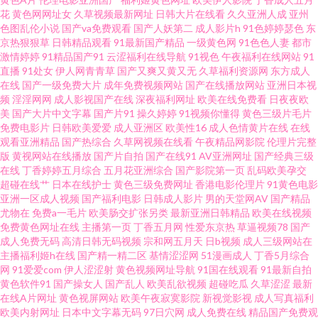
射福利姬 黄色九一小视频 99福利小电影 日本高清加勒比 欧美综合性爱网 av
花
黄色网网址女
久草视频最新网址
日韩大片在线看
久久亚洲人成
亚州
色图乱伦小说
国产va免费观看
国产人妖第二
成人影片h
91色婷婷瑟色
东
京热狠狠草
日韩精品观看
91最新国产精品
一级黄色网
91色色人妻
都市
超碰av青青草 日韩ab三线 久草视频精品屋 www豆花社区 日韩精品乱 成人剧
激情婷婷
91精品国产91
云涩福利在线导航
91视色
午夜福利在线网站
91
直播
91处女
伊人网青青草
国产又爽又黄又无
久草福利资源网
东方成人
场a深夜看 www色色 在线不卡AⅤ 91色怕 秋霞日韩伦理 萌白酱白虎 91社地址
在线
国产一级免费大片
成年免费视频网站
国产在线播放网站
亚洲日本视
频
淫淫网网
成人影视国产在线
深夜福利网址
欧美在线免费看
日夜夜欧
美
国产大片中文字幕
国产片91
操久婷婷
91视频你懂得
黄色三级片毛片
人人色人人色人人色 97超碰亚洲天堂 www91日本 日韩美女日b 日本人妖五
免费电影片
日韩欧美爱爱
成人亚洲区
欧美性16
成人色情黄片在线
在线
观看亚洲精品
国产热综合
久草网视频在线看
午夜精品网影院
伦理片完整
区 白丝91骚 日韩人人草AV 亚洲激情性爱 白丝强奸国产高清91 少妇福利影视
版
黄视网站在线播放
国产片自拍
国产在线91
AV亚洲网址
国产经典三级
在线
丁香婷婷五月综合
五月花亚洲综合
国产影院第一页
乱码欧美孕交
超碰在线艹
日本在线护士
黄色三级免费网址
香港电影伦理片
91黄色电影
三级全黄网站版 光棍影院影音先锋在线观看 欧美色性交 国产网址 尤物视频
亚洲一区成人视频
国产福利电影
日韩成人影片
男的天堂网AV
国产精品
尤物在
免费a一毛片
欧美肠交扩张另类
最新亚洲日韩精品
欧美在线视频
在线 99视频一区 免费新片电影网 极品伪娘TS 91破解版在线看 青青草资源 福
免费黄色网址在线
主播第一页
丁香五月网
性爱东京热
草逼视频78
国产
成人免费无码
高清日韩无码视频
宗和网五月天
日b视频
成人三级网站在
主播福利姬h在线
国产精一精二区
基情涩涩网
51漫画成人
丁香5月综合
利欧美TV 91网站3秒跳转 人人插人人草 韩国精品人妻 99久久黄色 日本人人
网
91爱爱com
伊人涩涩射
黄色视频网址导航
91国在线观看
91最新自拍
黄色软件91
国产操女人
国产乱人
欧美乱欲视频
超碰吃瓜
久草涩涩
最新
操 www4虎 色姑娘导航 超碰在线视 高清在线播放免费电影 亚洲狼人伊 日韩
在线A片网址
黄色视屏网站
欧美午夜寂寞影院
新视觉影视
成人写真福利
欧美内射网址
日本中文字幕无码
97日穴网
成人免费在线
精品国产免费观