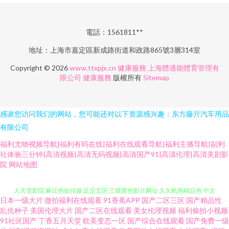
電話：1561811**
地址：上海市嘉定區新成路街道和政路865號3層314室
Copyright © 2026
www.ttxpjx.cn
健康服務
上海體適能體育管理有
限公司
健康服務
版權所有
Sitemap
感谢您访问我们的网站，您可能还对以下资源感兴趣：东方藤亓汽车用品
有限公司
福利尤物视频导航|福利有码在线|福利在线观看导航|福利主播导航|副利
社体验三分钟|高清视频|高清无码视频|高清国产91|高清伦理|高清美剧影
三级欧美日韩 欧美另类网址 美女免费抠逼 97超碰人 青青草电影 91色视 AV女
院
网站地图
人天堂影院 麻豆色欲传媒 足交五区 三级黄色影片网址 久久机热精品色 中文
日本一级大片
微拍福利在线观看
91香蕉APP
国产二区三区
国产精品性
字幕三级高清 免费视频无码专区 黄色网入口站链接 亚洲人人人爱 精品日韩
乱伦种子
美国伦理大片
国产二区在线观看
美女伦理视频
福利偷拍小视频
91社区国产
丁香五月天堂
欧美变态一区
国产综合在线观看
国产免费一级