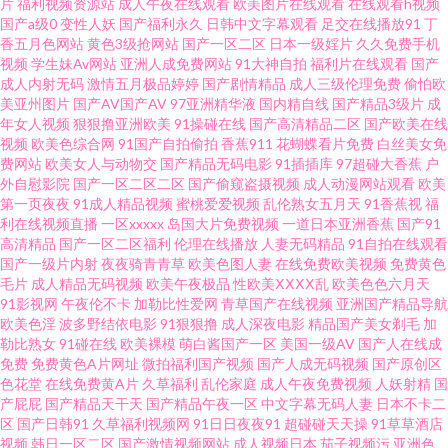
片
福利视频资源站
成人午夜在线观看
欧美图片在线观看
在线观看h视频
一区 韩国αV 美女巨乳被后入 狼友青青草社区 国产草逼视频网 亚州综合15P
国产a级0
变性人妖
国产福利永久
日韩中文字幕观看
足交在线播放91
丁
香五月色网站
黄色3级抢网站
国产一区二区
日本一级婬片
久久免费手机
久久做爱视频 中文字幕第三页 国内秘果久久 狠狠操网址 亚洲人成 日韩精品
视频
学生妹Av网站
亚洲人成免费网站
91大神自拍
福利片在线观看
国产
成人内射无码
激情五月极品婷婷
国产剧情精品
成人三级伦理免费
偷怕欧
美亚州图片
国产AV国产AV
97亚洲精华液
国内精自线
国产精品3级片
成
导航 国产1024一级片 天堂久久精品网 91超碰青青 超碰在线人人操人人摸 天
年女人视频
狠狠撸亚洲欧美
91操碰在线
国产高清精品二区
国产欧美在线
视频
欧美色综合网
91国产自拍偷拍
香蕉911
花蝴蝶看片免费
白丝美女免
津熟女91露脸熟女 激情片a级试看 超碰91射区欧美 色av狠操人人天射 91网
费网站
欧美女人与动物交
国产精品无码电影
91插插库
97超碰大香蕉
户
外自慰影院
国产一区二区二区
国产偷窥盗摄视频
成人动漫网站观看
欧美
第一页夜夜
91成人精品视频
蜜桃爱爱视频
乱伦熟女五月天
91香蕉视
福
站秘密入口 AV老司机福利导航 亚洲黑丝高跟福利 成人网址日韩 老司机福利
利在线视频直播
一区xxxxx
岛国大片免费视频
一道日本亚洲香蕉
国产91
高清精品
国产一区二区福利
伦理在线播放
人妻无码精品
91自拍在线观看
av 中文日韩欧美 萌白酱自慰91 黑人AV资源站 亚州老妇视频 久久伊人超碰 超
国产一级片内射
夜夜骑青青草
欧美色图人妻
在线免费欧美视频
免费黄色
毛片
成人精品无码视频
欧美午夜极品
性欧美ⅩⅩⅩⅩ乱
欧美色色六月天
91影视网
午夜伦不卡
加勒比性爱网
青草国产在线视频
亚洲国产精品导航
碰在线人人操人人看 色成人亚洲 AV福利在线 av性爱在线 人人妻人人爽AV 香
欧美色淫
波多野结依电影
91狠狠撸
成人深夜电影
精品国产美女剃毛
加
勒比熟女
91碰在线
欧美裸模
萌白酱国产一区
美国一级AV
国产人在线成
蕉食品 91视频综合 欧美丝袜肏屄 日韩有码三级 av资源一 久久N婷婷 91视频
免费
免费黄色A片网址
微拍福利国产视频
国产人成无码视频
国产原创区
色花堂
在线免费黄A片
久草福利
乱伦家庭
成人午夜免费视频
人妖射精
国
产屁屁
国产精品天干天
国产精品午夜一区
中文字幕无码人妻
日本不卡二
讯雷 欧美洲丝袜足交 内射少妇视频 1024毛片基也 久热精品在线免费观看 中
区
国产日韩91
久草福利视频网
91日日夜夜91
超碰碰天天操
91草草酒店
视频
韩日一区二区
国产激情视频网站
成人视频日本
茄子视频污
亚洲色