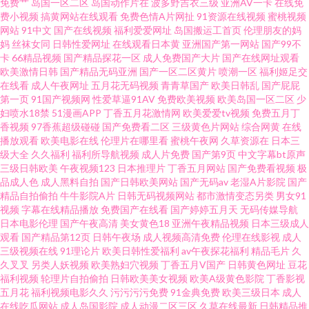
免费艹
岛国一区二区
岛国动作片在
波多野吉衣三级
亚洲AV一卡
在线免
电影 超碰个人人人 天堂电影网 91夫妻小视频 韩国精品AA 尤物视频在线观看
费小视频
搞黄网站在线观看
免费色情A片网扯
91资源在线视频
蜜桃视频
网站
91中文
国产在线视频
福利爱爱网址
岛国搬运工首页
伦理朋友的妈
妈
丝袜女同
日韩性爱网址
在线观看日本黄
亚洲国产第一网站
国产99不
久久中 日韩国产对白 哪里可以下载电影 国产超碰99 91嫖在线 永久不收费免
卡
66精品视频
国产精品探花一区
成人免费国产大片
国产在线网址观看
欧美激情日韩
国产精品无码亚洲
国产一区二区黄片
喷潮一区
福利姬足交
费看mv 黄污网页在线观看 青青草免费导航 浮力操操逼 www国产视频com 色
在线看
成人午夜网址
五月花无码视频
青青草国产
欧美日韩乱
国产屁屁
第一页
91国产视频网
性爱草逼91AV
免费欧美视频
欧美岛国一区二区
少
妇喷水18禁
51漫画APP
丁香五月花激情网
欧美爱爱tv视频
免费五月丁
撸撸亚洲 国产91小视频 二区传媒果冻 午夜视频导航 麻豆性爱视频 黑人V日
香视频
97香蕉超级碰碰
国产免费看二区
三级黄色片网站
综合网黄
在线
播放观看
欧美电影在线
伦理片在哪里看
蜜桃午夜网
久草资源在
日本三
韩 在线操av 51福利姬 青青草传媒 男人色资源影院 9超碰在线青青草 日韩美
级大全
久久福利
福利所导航视频
成人片免费
国产第9页
中文字幕bt原声
三级日韩欧美
午夜视频123
日本推理片
丁香五月网站
国产免费看视频
极
品成人色
成人黑料自拍
国产日韩欧美网站
国产无码av
老湿A片影院
国产
女诱惑 国产激情内射 成人精品黄 五月综合视频 91网站观看 九九艹微拍 97视
精品自拍偷拍
牛牛影院A片
日韩无码视频网站
都市激情变态另类
男女91
视频
字幕在线精品播放
免费国产在线看
国产婷婷五月天
无码传媒导航
频国产 91日日超碰 日本91色色 日韩A级视频 操操操干干干撸撸撸 四房婷婷
日本电影伦理
国产午夜高清
美女黄色18
亚洲午夜精品视频
日本三级成人
观看
国产精品第12页
日韩午夜场
成人视频高清免费
伦理在线影视
成人
三级视频在线
91理论片
欧美日韩性爱福利
av午夜探花福利
精品毛片
久
91宅男在线 韩国一区久久大香蕉h www午夜 www91女 三级网站大全 91素人
久叉叉
另类人妖视频
欧美熟妇穴视频
丁香五月V国产
日韩黄色网址
豆花
福利视频
轮理片自拍偷拍
日韩欧美美女视频
欧美A级黄色影院
丁香影视
在线 国产一区在线视频 在线日韩 2026男人天堂 欧美专区第一页 俺去也com
五月花
福利视频电影久久
污污污污免费
91金典免费
欧美三级日本
成人
在线吃瓜网站
成人岛国影院
成人动漫二区三区
久草在线最新
日韩精品推