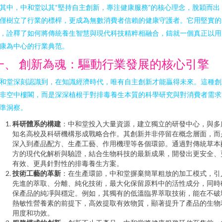
其中，中和堂以其“堅持自主創新，專注健康服務”的核心理念，脫穎而出
僅樹立了行業的標桿，更成為無數消費者信賴的健康守護者。它用堅實的
，詮釋了如何將傳統養生智慧與現代科技精粹相融合，鑄就一個真正以用
康為中心的行業典范。
一、 創新為魂：驅動行業發展的核心引擎
和堂深刻認識到，在知識經濟時代，唯有自主創新才能贏得未來。這種創
非空中樓閣，而是深深植根于對排毒養生本質的科學研究與對消費者需求
準洞察。
科研體系的構建
：中和堂投入大量資源，建立獨立的研發中心，與多
知名高校及科研機構形成戰略合作。其創新并非停留在概念層面，而
深入到產品配方、生產工藝、作用機理等各個環節。通過對傳統草本
方的現代化解析與驗證，結合生物科技的最新成果，開發出更安全、
有效、更具針對性的排毒養生方案。
技術工藝的革新
：在生產環節，中和堂摒棄簡單粗放的加工模式，引
先進的萃取、分離、純化技術，最大化保留原料中的活性成分，同時
保產品的純凈與穩定。例如，其獨有的低溫臨界萃取技術，能在不破
熱敏性營養素的前提下，高效提取有效物質，顯著提升了產品的生物
用度和功效。