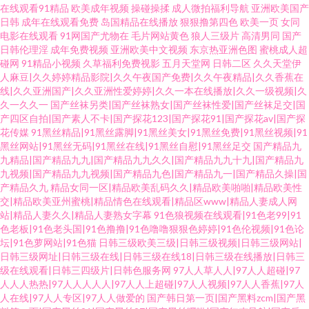
在线观看91精品
欧美成年视频
操碰操揉
成人微拍福利导航
亚洲欧美国产
日韩
成年在线观看免费
岛国精品在线播放
狠狠撸第四色
欧美一页
女同
电影在线观看
91网国产尤物在
毛片网站黄色
狼人三级片
高清男同
国产
日韩伦理淫
成年免费视频
亚洲欧美中文视频
东京热亚洲色图
蜜桃成人超
碰网
91精品小视频
久草福利免费视影
五月天堂网
日韩二区
久久天堂伊
人麻豆|久久婷婷精品影院|久久午夜国产免费|久久午夜精品|久久香蕉在
线|久久亚洲国产|久久亚洲性爱婷婷|久久一本在线播放|久久一级视频|久
久一久久一
国产丝袜另类|国产丝袜熟女|国产丝袜性爱|国产丝袜足交|国
产四区自拍|国产素人不卡|国产探花123|国产探花91|国产探花av|国产探
花传媒
91黑丝精品|91黑丝露脚|91黑丝美女|91黑丝免费|91黑丝视频|91
黑丝网站|91黑丝无码|91黑丝在线|91黑丝自慰|91黑丝足交
国产精品九
九精品|国产精品九九|国产精品九九久久|国产精品九九十九|国产精品九
九视频|国产精品九九视频|国产精品九色|国产精品九一|国产精品久操|国
产精品久九
精品女同一区|精品欧美乱码久久|精品欧美啪啪|精品欧美性
交|精品欧美亚州蜜桃|精品情色在线观看|精品区www|精品人妻成人网
站|精品人妻久久|精品人妻熟女字幕
91色狼视频在线观看|91色老99|91
色老板|91色老头国|91色撸撸|91色噜噜狠狠色婷婷|91色伦视频|91色论
坛|91色萝网站|91色猫
日韩三级欧美三级|日韩三级视频|日韩三级网站|
日韩三级网址|日韩三级在线|日韩三级在线18|日韩三级在线播放|日韩三
级在线观看|日韩三四级片|日韩色服务网
97人人草人人|97人人超碰|97
人人人热热|97人人人人人|97人人上超碰|97人人视频|97人人香蕉|97人
人在线|97人人专区|97人人做爱的
国产韩日第一页|国产黑料zcm|国产黑