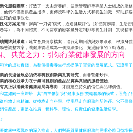
業化服務團隊
：打造了一支由營養師、健康管理師等專業人士組成的服務
，他們不僅提供產品指導，更傳授科學的生活方式和養生知識，幫助顧客
正確的健康觀念。
性化方案定制
：摒棄“一刀切”模式，通過健康評估（如體質辨識、生活習
卷等），為不同體質、不同需求的顧客量身定制排毒養生計劃，實現精準
。
續關懷與跟進
：建立會員健康檔案，進行定期回訪與效果跟蹤，根據身體
動態調整方案，讓健康管理成為一個持續優化、充滿關懷的互動過程。
四、 典范之力：引領行業健康發展的方向
和堂的成功實踐，為整個排毒養生行業提供了寶貴的發展范式。它證明了
業的長遠發展必須依靠科技創新與扎實研究
，而非營銷炒作。
業的核心競爭力在于無可挑剔的產品品質與真誠的服務體驗
。
有真正以消費者健康結局為導向
，才能建立持久的信任與品牌價值。
和堂如同一座燈塔，其“自主創新”與“健康服務”雙輪驅動的模式，照亮了
從粗放走向精細、從模糊走向科學、從產品走向服務的新路徑。它不僅僅
銷售產品，更是在推廣一種科學、理性、負責任的健康生活哲學。
##
著健康中國戰略的深入推進，人們對高質量健康服務的需求必將日益增長