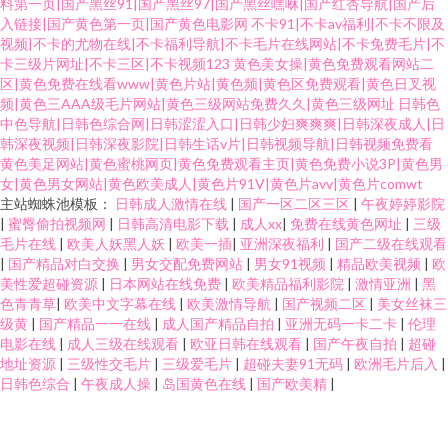
料第一页|国产黑丝91|国产黑丝97|国产黑丝嘿咻|国产红杏导航|国产后
入链接|国产黄色第一页|国产黄色电影网
不卡91|不卡av福利|不卡不限及
视频|不卡的尤物在线|不卡福利导航|不卡毛片在线网站|不卡免费毛片|不
卡三级片网址|不卡三区|不卡视频123
黄色美女操|黄色免费观看网站二
区|黄色免费在线看www|黄色片站|黄色频|黄色区免费观看|黄色日叉视
频|黄色三AAA级毛片网站|黄色三级网站免费久久|黄色三级网址
日韩色
中色导航|日韩色综合网|日韩涩涩入口|日韩少妇爽爽爽|日韩深夜成人|日
韩深夜视频|日韩深夜影院|日韩生话v片|日韩视频导航|日韩视频免费看
黄色美足网站|黄色蜜桃网页|黄色免费观看主页|黄色免费小说3P|黄色男
女|黄色男女网站|黄色欧美成人|黄色片91V|黄色片avv|黄色片comwt
主站蜘蛛池模板：
日韩成人激情在线
|
国产一区二区三区
|
午夜婷婷影院
|
蜜臀偷拍视频网
|
日韩高清电影下载
|
成人xx
|
免费在线黄色网址
|
三级
毛片在线
|
欧美人妖黑人妖
|
欧美一插
|
亚洲深夜福利
|
国产二级在线观看
|
国产精品对白交换
|
男女交配免费网站
|
男女91视频
|
精品欧美视频
|
欧
美性爱超碰资源
|
日本网站在线免费
|
欧美精品福利影院
|
激情亚洲
|
黑
色青青草
|
欧美中文字幕在线
|
欧美激情导航
|
国产视频二区
|
美女丝袜三
级黄
|
国产精品一一在线
|
成人国产精品自拍
|
亚洲无码一卡二卡
|
伦理
电影在线
|
成人三级在线观看
|
欧亚日韩在线观看
|
国产午夜自拍
|
超碰
地址资源
|
三级性交毛片
|
三级爱毛片
|
超碰夫妻91无码
|
欧洲毛片后入
|
日韩色综合
|
午夜成人操
|
岛国黄色在线
|
国产欧美精
|