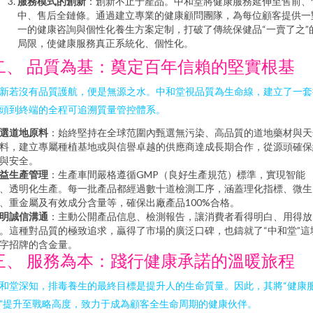
服務模式的創新
：創新不止于產品。中和堂將健康服務延伸至售前、
中、售后全鏈條。通過建立專業的健康顧問團隊，為每位顧客提供一
一的健康咨詢與個性化養生方案定制，打破了傳統保健品“一賣了之”
局限，使健康服務真正系統化、個性化。
二、 品質為基：奠定百年信賴的堅實根基
新若沒有品質護航，便是無源之水。中和堂視品質為生命線，建立了一套
頭到終端的全程可追溯質量管控體系。
選道地原料
：始終堅持在全球范圍內甄選無污染、高品質的道地藥材與天
料，建立專屬種植基地或與信譽卓越的供應商達成長期合作，從源頭確保
與安全。
益生產管理
：生產車間嚴格遵循GMP（良好生產規范）標準，實現智能
、透明化生產。每一批產品都經過數十道檢測工序，涵蓋理化指標、微生
、重金屬及有效成分含量等，確保出廠產品100%合格。
明誠信溝通
：主動公開產品信息、檢測報告，讓消費者看得明白、用得放
。這種對品質的極致追求，贏得了市場的廣泛口碑，也鑄就了“中和堂”這
字招牌的含金量。
三、 服務為本：踐行健康承諾的溫暖旅程
和堂深知，排毒養生的最終目標是提升人的生命質量。因此，其將“健康
”提升至戰略高度，致力于成為顧客全生命周期的健康伙伴。