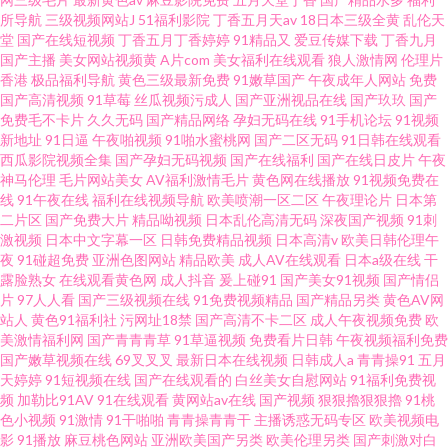
所导航
三级视频网站J
51福利影院
丁香五月天av
18日本三级全黄
乱伦天
堂
国产在线短视频
丁香五月丁香婷婷
91精品又
爱豆传媒下载
丁香九月
国产主播
美女网站视频黄
A片com
美女福利在线观看
狼人激情网
伦理片
香港
极品福利导航
黄色三级最新免费
91嫩草国产
午夜成年人网站
免费
国产高清视频
91草莓
丝瓜视频污成人
国产亚洲视品在线
国产玖玖
国产
免费毛不卡片
久久无码
国产精品网络
孕妇无码在线
91手机论坛
91视频
新地址
91日逼
午夜啪视频
91啪水蜜桃网
国产二区无码
91日韩在线观看
西瓜影院视频全集
国产孕妇无码视频
国产在线福利
国产在线日皮片
午夜
神马伦理
毛片网站美女
AV福利激情毛片
黄色网在线播放
91视频免费在
线
91午夜在线
福利在线视频导航
欧美喷潮一区二区
午夜理论片
日本第
二片区
国产免费大片
精品呦视频
日本乱伦高清无码
深夜国产视频
91刺
激视频
日本中文字幕一区
日韩免费精品视频
日本高清v
欧美日韩伦理午
夜
91碰超免费
亚洲色图网站
精品欧美
成人AV在线观看
日本a级在线
干
露脸熟女
在线观看黄色网
成人抖音
爰上碰91
国产美女91视频
国产情侣
片
97人人看
国产三级视频在线
91免费视频精品
国产精品另类
黄色AV网
站人
黄色91福利社
污网址18禁
国产高清不卡二区
成人午夜视频免费
欧
美激情福利网
国产青青青草
91草逼视频
免费看片日韩
午夜视频福利免费
国产嫩草视频在线
69叉叉叉
最新日本在线视频
日韩成人a
青青操91
五月
天婷婷
91短视频在线
国产在线观看的
白丝美女自慰网站
91福利免费视
频
加勒比91AV
91在线观看
黄网站av在线
国产视频
狠狠擼狠狠擼
91桃
色小视频
91激情
91干啪啪
青青操青青干
主播诱惑无码专区
欧美视频电
影
91播放
麻豆桃色网站
亚洲欧美国产另类
欧美伦理另类
国产刺激对白