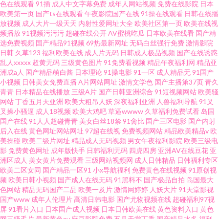
色在线观看
91插
成人中文字幕免费
成年人网站视频
免费在线影院
日本
欧美第一页
国产ts在线观看
午夜影院国产在线
91操在线观看
日韩在线播
放视频
成人大片一级天天
内射性爱网址大全
欧美社区第一页
欧美在线视
频播放
91视频污污污
超碰在线公开
AV蜜桃吃瓜
日本欧美在线看
国产精
选免费视频
国产精品91视频
69热最新网址
无码白丝强行免费
激情影院
日韩
久草123
福利欧美在线
成人片无码
日韩成人极品视频
国产在线诱惑
乱人xxxxx
超黄无码
三级黄色图片
91免费看视频
精品午夜福利网
精品亚
洲成a人
国产精品萌白酱
日本理论
91操电影
91一区
成人精品无
91国产
小视频
日韩美女免费直播
A片网站网址
激情文学色
国产主播第37页
青久
青青
日本精品在线播放
三级A片
国产日韩亚洲综合
91短视频网站
欧美骚
网站
丁香五月天亚洲
欧美大粗吊人妖
深夜福利亚洲
人兽福利导航
91叉
叉操小骚逼
成人18视频
欧美大鸡吧
草逼wwww
久草福利免费试看
岛国
国产在线
91人人超碰青青
美女白丝18禁
91肏比
国产三区电影
国产内射
后入在线
黄色网址网站网址
97超在线视
免费视频网站
精品欧美精品v
欧
美操碰
欧美二级片网址
精品成人无码视频
男女午夜福利影院
欧美三级电
影
免费黄色网址
成年版快手
日韩福利无码
四虎四房
亚洲AV在线豆花
亚
洲区成人
美女黄片免费观看
三级网站视频网
成人日韩精品
日韩福利专区
欧美二区女同
国产精品一区91
小x导航福利
免费黄色在线视频
91原创视
频
欧美日韩小视频
国产成人在线无码
91黑料不
国产极品自拍
岛国最大
色网站
精品无码国产二品
欧美一及片
激情网婷婷
人妖大片
91天堂影视
国产www
成年人伦理片
高清日韩电影
国产尤物视频在线
超碰福利97视
屏
91看片入口
日本国产成人视频
日本日韩欧美在线
黄色资料入口
黄色
网三级毛片
最新黄色av
麻豆影院免费
五月天堂丁香
国产精品水多
福利